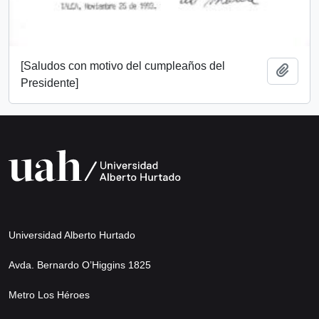
[Saludos con motivo del cumpleaños del
Añadi
Presidente]
Universidad Alberto Hurtado
Avda. Bernardo O’Higgins 1825
Metro Los Héroes