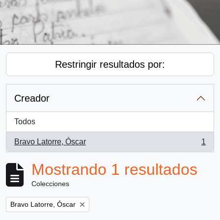
Restringir resultados por:
Creador
Todos
Bravo Latorre, Óscar
1
, 1 resultados
Mostrando 1 resultados
Colecciones
Remove filter:
Bravo Latorre, Óscar