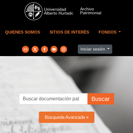
Skip to main content
QUIENES SOMOS
SITIOS DE INTERÉS
FONDOS
Iniciar sesión
Buscar
Búsqueda Avanzada »