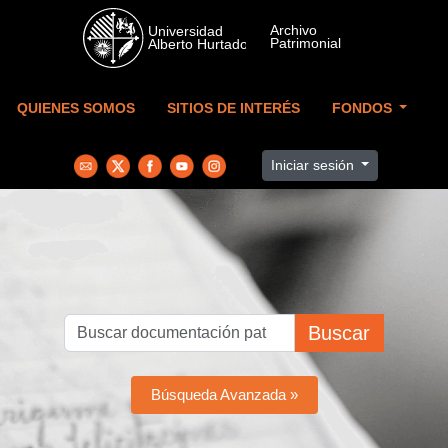
Skip to main content
QUIENES SOMOS
SITIOS DE INTERÉS
FONDOS
Iniciar sesión
Buscar
Búsqueda Avanzada »