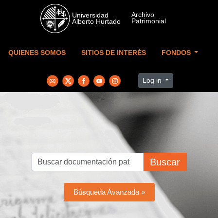
Skip to main content
QUIENES SOMOS
SITIOS DE INTERÉS
FONDOS
Log in
Buscar
Búsqueda Avanzada »