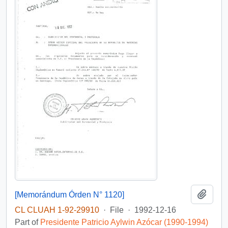
Add t
[Memorándum Órden N° 1120]
CL CLUAH 1-92-29910
·
File
·
1992-12-16
Part of
Presidente Patricio Aylwin Azócar (1990-1994)