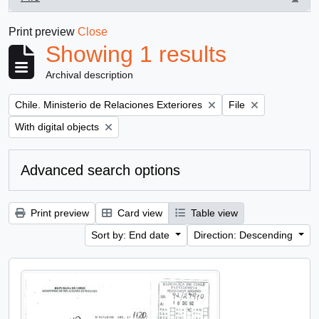
, 1 results
Print preview
Close
Showing 1 results
Archival description
Remove filter:
Remove filter:
Chile. Ministerio de Relaciones Exteriores
File
Remove filter:
With digital objects
Advanced search options
Print preview
Card view
Table view
Sort by: End date
Direction: Descending