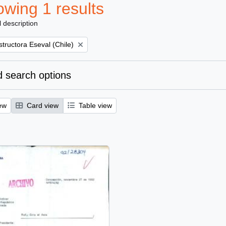
wing 1 results
l description
tructora Eseval (Chile)
 search options
ew
Card view
Table view