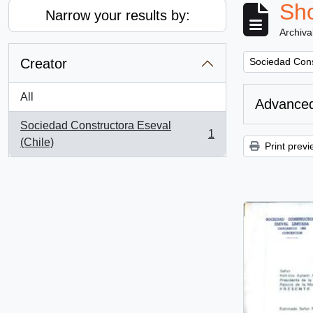
Sho
Narrow your results by:
Archiva
Remove filter:
Creator
Sociedad Cons
All
Advanced
Sociedad Constructora Eseval
1
, 1 results
(Chile)
Print previ