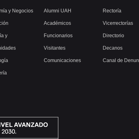
mía y Negocios
Alumni UAH
Rectoría
ción
Académicos
Vicerrectorías
ía y
Funcionarios
Directorio
idades
Visitantes
Decanos
ogía
Comunicaciones
Canal de Denun
ería