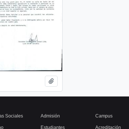
Add to clipboard
as Sociales
Admisión
Campus
ho
Estudiantes
Acreditación