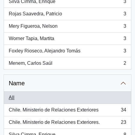
Silva Cimma, Enrique
3
, 3 results
Rojas Saavedra, Patricio
3
, 3 results
Mery Figueroa, Nelson
3
, 3 results
Worner Tapia, Martita
3
, 3 results
Foxley Rioseco, Alejandro Tomás
3
, 3 results
Menem, Carlos Saúl
2
, 2 results
Name
All
Chile. Ministerio de Relaciones Exteriores
34
, 34 results
Chile. Ministerio de Relaciones Exteriores.
23
, 23 results
Silva Cimma, Enrique
8