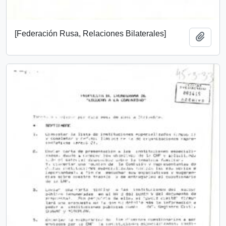
[Federación Rusa, Relaciones Bilaterales]
Add t