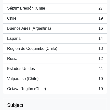
, 766 results
Séptima región (Chile)
27
, 27 results
Chile
19
, 19 results
Buenos Aires (Argentina)
16
, 16 results
España
14
, 14 results
Región de Coquimbo (Chile)
13
, 13 results
Rusia
12
, 12 results
Estados Unidos
11
, 11 results
Valparaíso (Chile)
10
, 10 results
Octava Región (Chile)
10
, 10 results
Subject