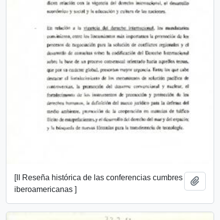
[II Reseña histórica de las conferencias cumbres
Add t
iberoamericanas ]