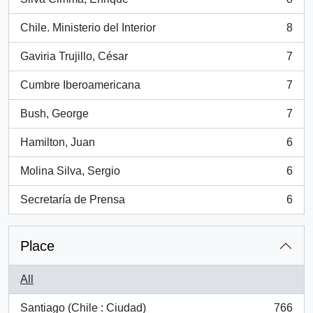
, 8 results
Chile. Ministerio del Interior
8
, 8 results
Gaviria Trujillo, César
7
, 7 results
Cumbre Iberoamericana
7
, 7 results
Bush, George
7
, 7 results
Hamilton, Juan
6
, 6 results
Molina Silva, Sergio
6
, 6 results
Secretaría de Prensa
6
, 6 results
Place
All
Santiago (Chile : Ciudad)
766