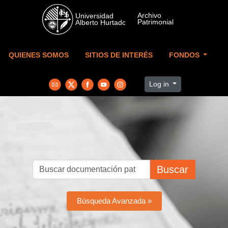
Skip to main content
QUIENES SOMOS
SITIOS DE INTERÉS
FONDOS
Log in
Buscar
Búsqueda Avanzada »