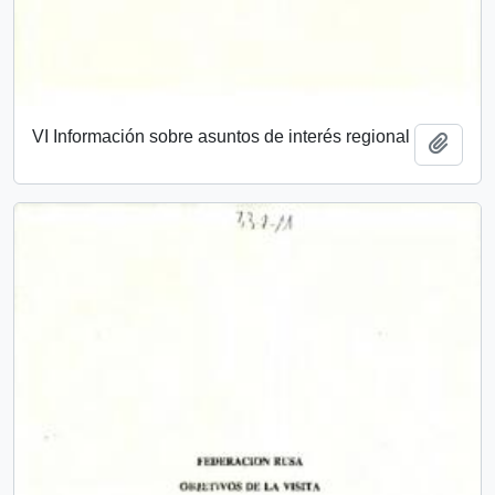
VI Información sobre asuntos de interés regional
Add t