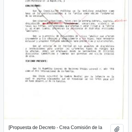
[Propuesta de Decreto - Crea Comisión de la
Add t