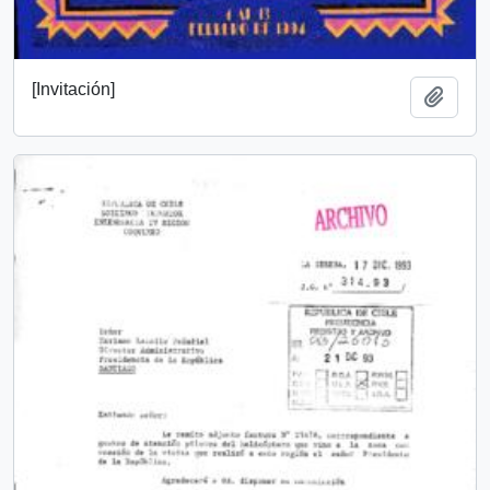
[Invitación]
Add t