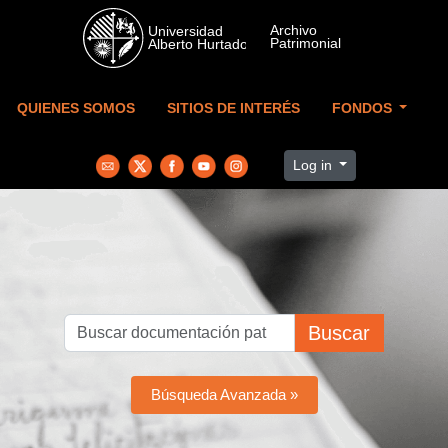
Skip to main content
QUIENES SOMOS
SITIOS DE INTERÉS
FONDOS
Log in
Buscar
Búsqueda Avanzada »