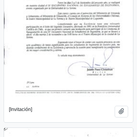
[Invitación]
Add t