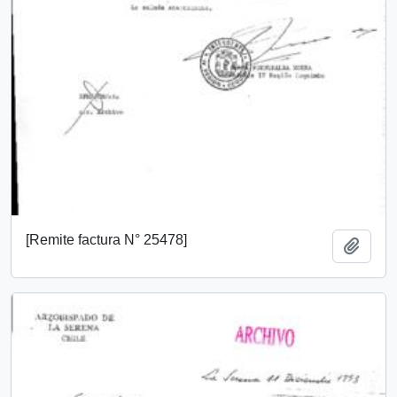
[Remite factura N° 25478]
Add t