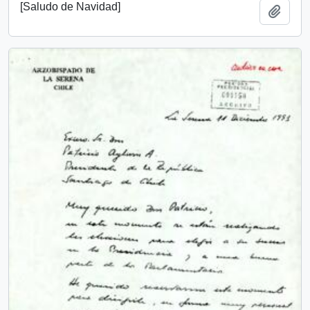
[Saludo de Navidad]
Add t