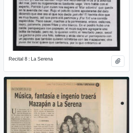
Recital 8 : La Serena
Add t