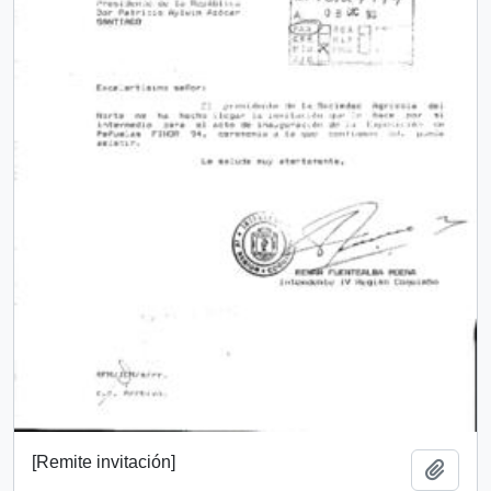
[Remite invitación]
Add t