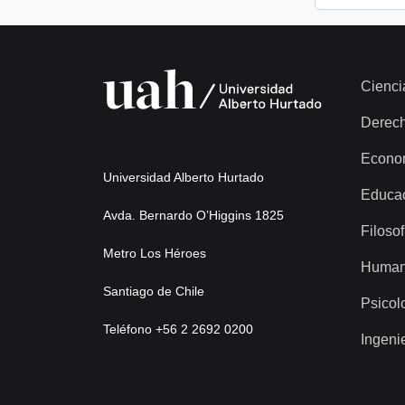
Cienci
Derec
Econo
Universidad Alberto Hurtado
Educa
Avda. Bernardo O’Higgins 1825
Filosof
Metro Los Héroes
Human
Santiago de Chile
Psicol
Teléfono +56 2 2692 0200
Ingeni