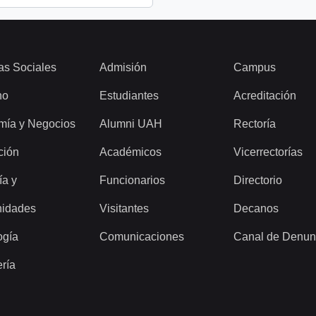
as Sociales
Admisión
Campus
ho
Estudiantes
Acreditación
mía y Negocios
Alumni UAH
Rectoría
ción
Académicos
Vicerrectorías
ía y
Funcionarios
Directorio
idades
Visitantes
Decanos
ogía
Comunicaciones
Canal de Denun
ería