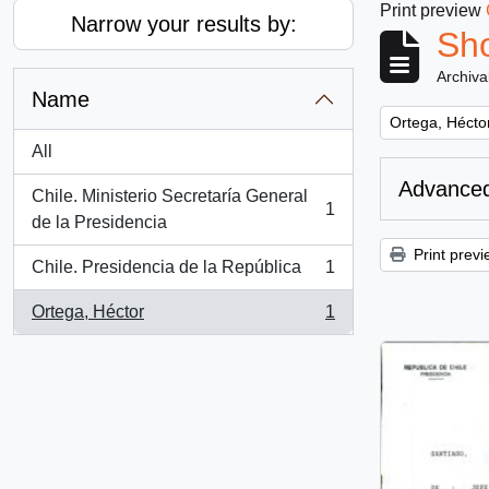
Print preview
Narrow your results by:
Sho
Archiva
Name
Remove filter:
Ortega, Hécto
All
Advanced
Chile. Ministerio Secretaría General
1
, 1 results
de la Presidencia
Print previ
Chile. Presidencia de la República
1
, 1 results
Ortega, Héctor
1
, 1 results