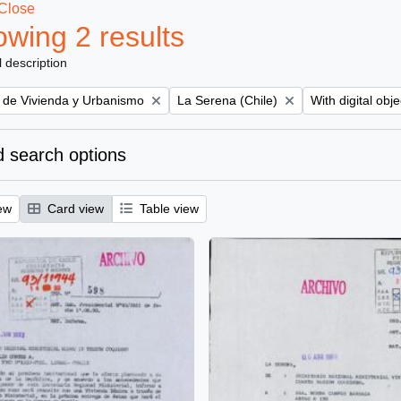
Close
wing 2 results
l description
Remove filter:
Remove filter:
o de Vivienda y Urbanismo
La Serena (Chile)
With digital obje
 search options
ew
Card view
Table view