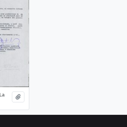
 La
Add to clipboard