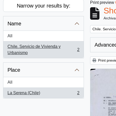
Print preview
Narrow your results by:
Sho
Archiva
Name
Remove filter:
Chile. Servici
All
Advanced
Chile. Servicio de Vivienda y
2
, 2 results
Urbanismo
Print previ
Place
All
La Serena (Chile)
2
, 2 results