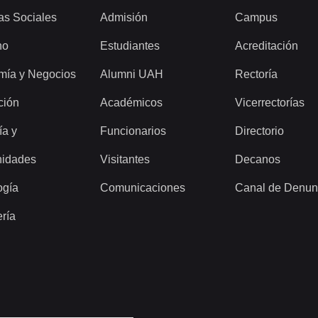
as Sociales
Admisión
Campus
ho
Estudiantes
Acreditación
mía y Negocios
Alumni UAH
Rectoría
ción
Académicos
Vicerrectorías
ía y
Funcionarios
Directorio
idades
Visitantes
Decanos
ogía
Comunicaciones
Canal de Denun
ería