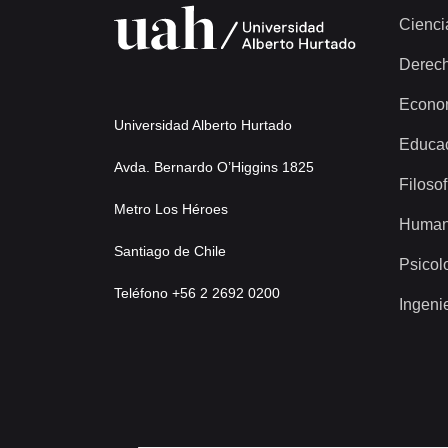
Cienci
Derec
Econo
Universidad Alberto Hurtado
Educa
Avda. Bernardo O’Higgins 1825
Filosof
Metro Los Héroes
Human
Santiago de Chile
Psicol
Teléfono +56 2 2692 0200
Ingeni