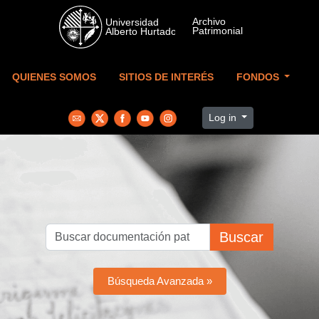
Skip to main content
QUIENES SOMOS
SITIOS DE INTERÉS
FONDOS
Log in
Buscar
Búsqueda Avanzada »