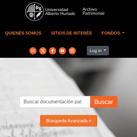
Skip to main content
QUIENES SOMOS
SITIOS DE INTERÉS
FONDOS
Log in
Buscar
Búsqueda Avanzada »