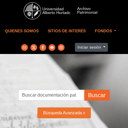
Skip to main content
QUIENES SOMOS
SITIOS DE INTERÉS
FONDOS
Iniciar sesión
Buscar
Búsqueda Avanzada »