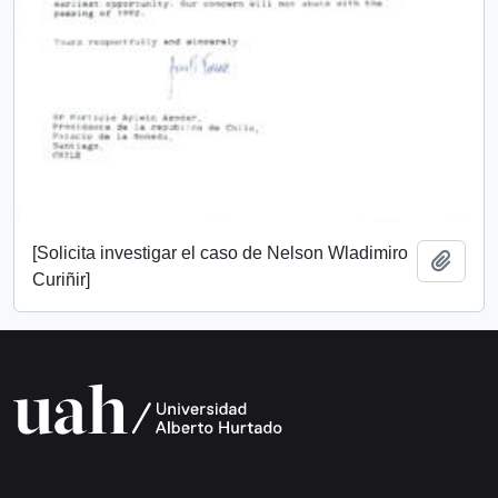
[Solicita investigar el caso de Nelson Wladimiro
Añadi
Curiñir]