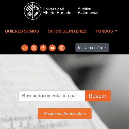
Skip to main content
QUIENES SOMOS
SITIOS DE INTERÉS
FONDOS
Iniciar sesión
Buscar
Búsqueda Avanzada »