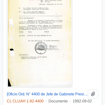
Añadi
[Oficio Ord. N° 4400 de Jefe de Gabinete Presidencial, remite copia de carta]
CL CLUAH 1-92-4400
·
Documento
·
1992-09-02