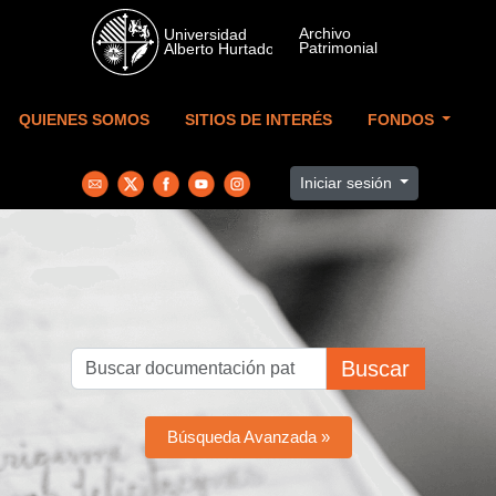
Skip to main content
QUIENES SOMOS
SITIOS DE INTERÉS
FONDOS
Iniciar sesión
Buscar
Búsqueda Avanzada »