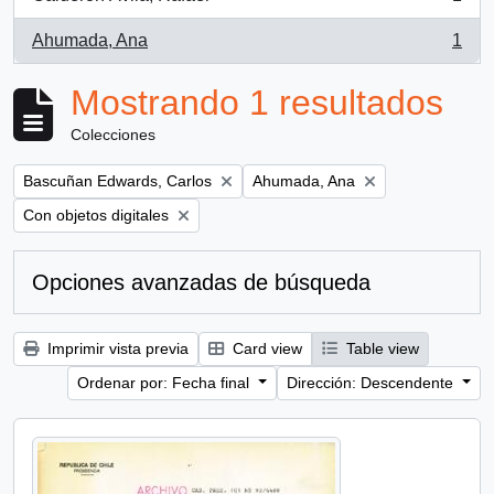
, 1 resultados
Ahumada, Ana
1
, 1 resultados
Mostrando 1 resultados
Colecciones
Remove filter:
Remove filter:
Bascuñan Edwards, Carlos
Ahumada, Ana
Remove filter:
Con objetos digitales
Opciones avanzadas de búsqueda
Imprimir vista previa
Card view
Table view
Ordenar por: Fecha final
Dirección: Descendente