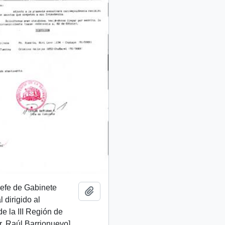
 Jefe de Gabinete
Añadir al portapapeles
 dirigido al
de la III Región de
. Raúl Barrionuevo]