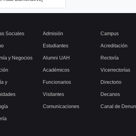
as Sociales
Admisión
Campus
ho
Estudiantes
Acreditación
mía y Negocios
Alumni UAH
Rectoría
ción
Académicos
Vicerrectorías
ía y
Funcionarios
Directorio
idades
Visitantes
Decanos
ogía
Comunicaciones
Canal de Denun
ería