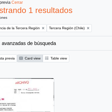
 previa
Cerrar
trando 1 resultados
iones
Remove filter:
ncia de la Tercera Región
Tercera Región (Chile)
 avanzadas de búsqueda
sta previa
Card view
Table view