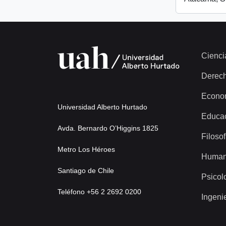
Cienci
Derec
Econo
Universidad Alberto Hurtado
Educa
Avda. Bernardo O’Higgins 1825
Filosof
Metro Los Héroes
Human
Santiago de Chile
Psicol
Teléfono +56 2 2692 0200
Ingeni