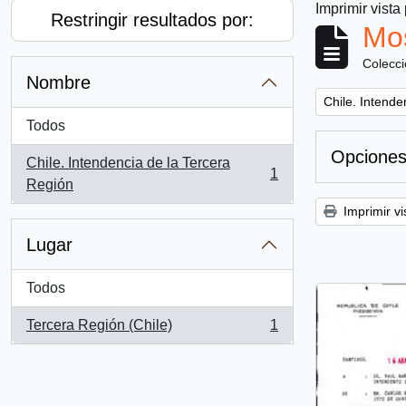
Imprimir vista
Restringir resultados por:
Mos
Colecc
Nombre
Remove filter:
Chile. Intende
Todos
Opciones
Chile. Intendencia de la Tercera
1
, 1 resultados
Región
Imprimir vi
Lugar
Todos
Tercera Región (Chile)
1
, 1 resultados