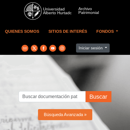
Skip to main content
QUIENES SOMOS
SITIOS DE INTERÉS
FONDOS
Iniciar sesión
Buscar
Búsqueda Avanzada »