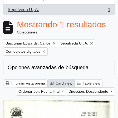
, 1 resultados
Sepúlveda U., A.
1
, 1 resultados
Mostrando 1 resultados
Colecciones
Remove filter:
Remove filter:
Bascuñan Edwards, Carlos
Sepúlveda U., A.
Remove filter:
Con objetos digitales
Opciones avanzadas de búsqueda
Imprimir vista previa
Card view
Table view
Ordenar por: Fecha final
Dirección: Descendente