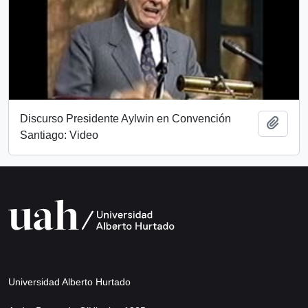
Discurso Presidente Aylwin en Convención
Añadi
Santiago: Video
Universidad Alberto Hurtado