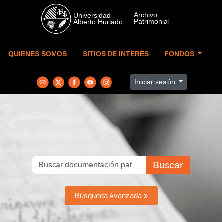
Skip to main content
QUIENES SOMOS
SITIOS DE INTERÉS
FONDOS
Iniciar sesión
Buscar
Búsqueda Avanzada »