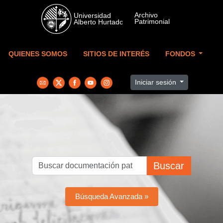
Skip to main content
QUIENES SOMOS
SITIOS DE INTERÉS
FONDOS
Iniciar sesión
Buscar
Búsqueda Avanzada »