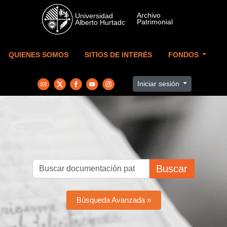
Skip to main content
QUIENES SOMOS
SITIOS DE INTERÉS
FONDOS
Iniciar sesión
Buscar
Búsqueda Avanzada »