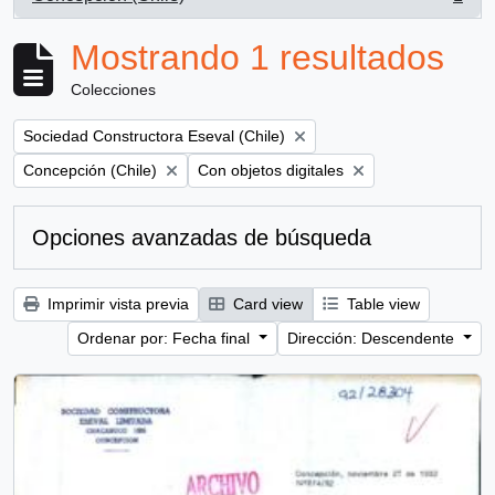
, 1 resultados
Mostrando 1 resultados
Colecciones
Remove filter:
Sociedad Constructora Eseval (Chile)
Remove filter:
Remove filter:
Concepción (Chile)
Con objetos digitales
Opciones avanzadas de búsqueda
Imprimir vista previa
Card view
Table view
Ordenar por: Fecha final
Dirección: Descendente