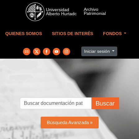
Skip to main content
QUIENES SOMOS
SITIOS DE INTERÉS
FONDOS
Iniciar sesión
Buscar
Búsqueda Avanzada »