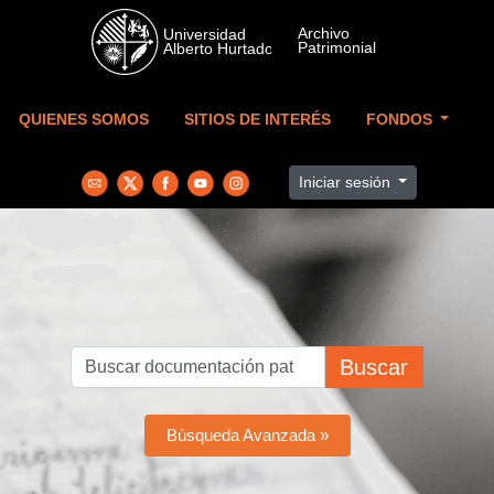
Skip to main content
QUIENES SOMOS
SITIOS DE INTERÉS
FONDOS
Iniciar sesión
Buscar
Búsqueda Avanzada »