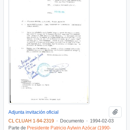
Añadi
Adjunta invitación oficial
CL CLUAH 1-94-2319
·
Documento
·
1994-02-03
Parte de
Presidente Patricio Aylwin Azócar (1990-