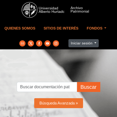
Skip to main content
QUIENES SOMOS
SITIOS DE INTERÉS
FONDOS
Iniciar sesión
Buscar
Búsqueda Avanzada »