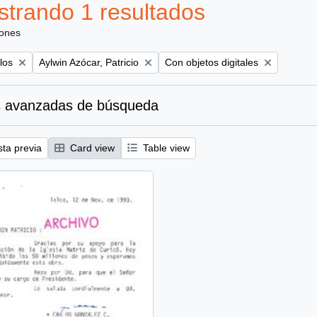
trando 1 resultados
iones
Remove filter:
Remove filter:
los
Aylwin Azócar, Patricio
Con objetos digitales
 avanzadas de búsqueda
sta previa
Card view
Table view