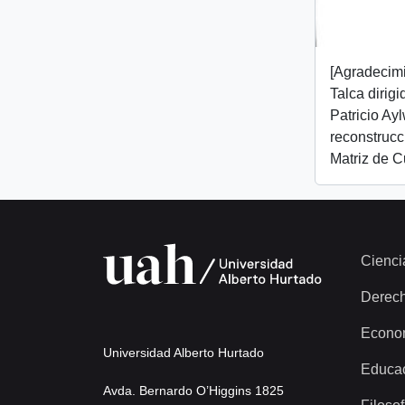
[Agradecim
Talca dirig
Patricio Ay
reconstrucc
Matriz de C
Cienci
Derec
Econo
Universidad Alberto Hurtado
Educa
Avda. Bernardo O’Higgins 1825