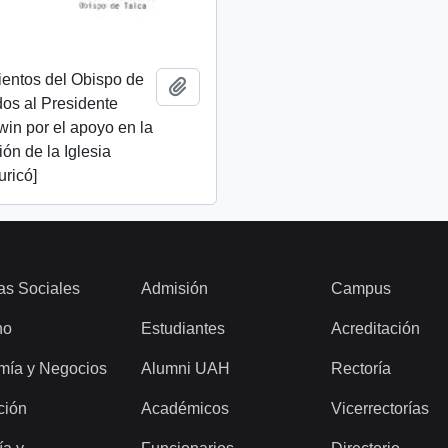
ientos del Obispo de
Añadir al portapapeles
idos al Presidente
lwin por el apoyo en la
ión de la Iglesia
uricó]
as Sociales
Admisión
Campus
ho
Estudiantes
Acreditación
mía y Negocios
Alumni UAH
Rectoría
ción
Académicos
Vicerrectorías