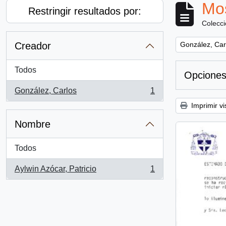
Mos
Restringir resultados por:
Colecc
Remove filter:
Creador
González, Car
Todos
Opciones
González, Carlos
1
, 1 resultados
Imprimir vi
Nombre
Todos
Aylwin Azócar, Patricio
1
, 1 resultados