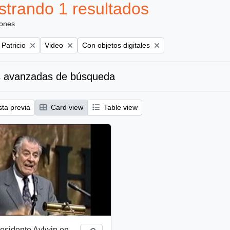
trando 1 resultados
iones
Remove filter:
Remove filter:
 Patricio
Video
Con objetos digitales
 avanzadas de búsqueda
sta previa
Card view
Table view
esidente Aylwin en