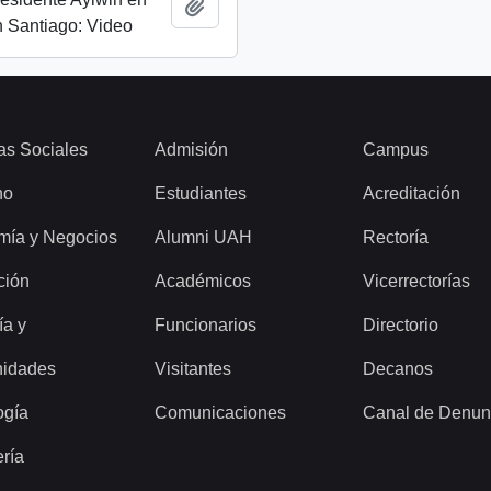
Añadir al portapapeles
 Santiago: Video
as Sociales
Admisión
Campus
ho
Estudiantes
Acreditación
mía y Negocios
Alumni UAH
Rectoría
ción
Académicos
Vicerrectorías
ía y
Funcionarios
Directorio
idades
Visitantes
Decanos
ogía
Comunicaciones
Canal de Denun
ería