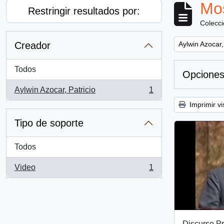
Mos
Restringir resultados por:
Colecc
Remove filter:
Creador
Aylwin Azocar,
Todos
Opciones
Aylwin Azocar, Patricio
1
, 1 resultados
Imprimir vi
Tipo de soporte
Todos
Video
1
, 1 resultados
Discurso Pr