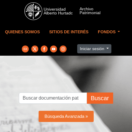
Skip to main content
QUIENES SOMOS
SITIOS DE INTERÉS
FONDOS
Iniciar sesión
Buscar
Búsqueda Avanzada »