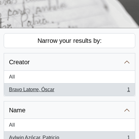
Narrow your results by:
Creator
All
Bravo Latorre, Óscar
1
, 1 results
Name
All
Aylwin Azócar, Patricio
1