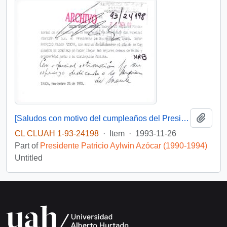
Add t
[Saludos con motivo del cumpleaños del Presidente]
CL CLUAH 1-93-24198
·
Item
·
1993-11-26
Part of
Presidente Patricio Aylwin Azócar (1990-1994)
Untitled