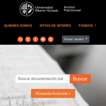
Skip to main content
QUIENES SOMOS
SITIOS DE INTERÉS
FONDOS
Iniciar sesión
Buscar
Búsqueda Avanzada »