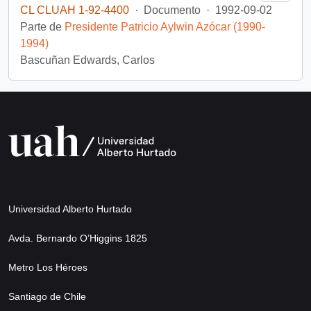
CL CLUAH 1-92-4400
·
Documento
·
1992-09-02
Parte de
Presidente Patricio Aylwin Azócar (1990-
1994)
Bascuñan Edwards, Carlos
Universidad Alberto Hurtado
Avda. Bernardo O’Higgins 1825
Metro Los Héroes
Santiago de Chile