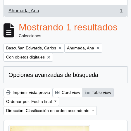
, 1 resultados
Ahumada, Ana
1
, 1 resultados
Mostrando 1 resultados
Colecciones
Remove filter:
Remove filter:
Bascuñan Edwards, Carlos
Ahumada, Ana
Remove filter:
Con objetos digitales
Opciones avanzadas de búsqueda
Imprimir vista previa
Card view
Table view
Ordenar por: Fecha final
Dirección: Clasificación en orden ascendente