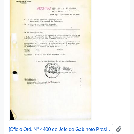
Añadi
[Oficio Ord. N° 4400 de Jefe de Gabinete Presidencial, remite copia de carta]