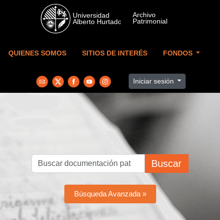
Skip to main content
QUIENES SOMOS
SITIOS DE INTERÉS
FONDOS
Iniciar sesión
Buscar
Búsqueda Avanzada »