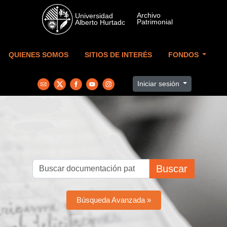
Skip to main content
QUIENES SOMOS
SITIOS DE INTERÉS
FONDOS
Iniciar sesión
Buscar
Búsqueda Avanzada »