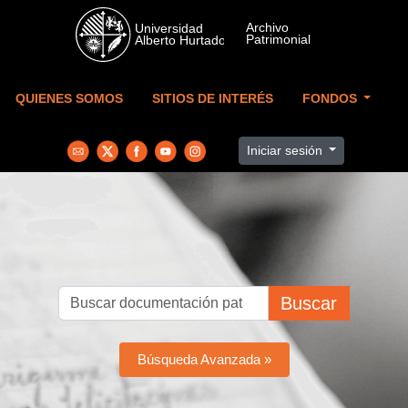
Skip to main content
QUIENES SOMOS
SITIOS DE INTERÉS
FONDOS
Iniciar sesión
Buscar
Búsqueda Avanzada »