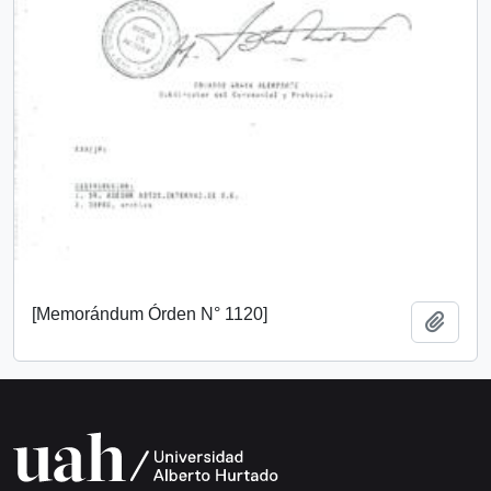
[Memorándum Órden N° 1120]
Añadi