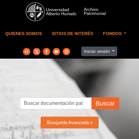
Skip to main content
QUIENES SOMOS
SITIOS DE INTERÉS
FONDOS
Iniciar sesión
Buscar
Búsqueda Avanzada »