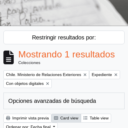
Restringir resultados por:
Mostrando 1 resultados
Colecciones
Remove filter:
Remove filter:
Chile. Ministerio de Relaciones Exteriores
Expediente
Remove filter:
Con objetos digitales
Opciones avanzadas de búsqueda
Imprimir vista previa
Card view
Table view
Ordenar por: Fecha final