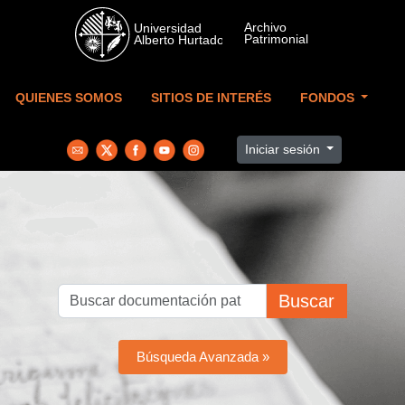
Skip to main content
QUIENES SOMOS
SITIOS DE INTERÉS
FONDOS
Iniciar sesión
Buscar
Búsqueda Avanzada »