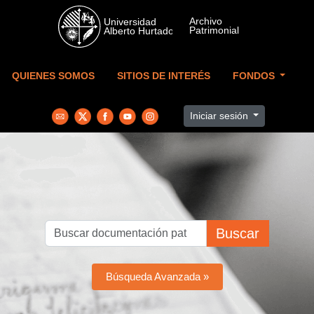
Skip to main content
QUIENES SOMOS
SITIOS DE INTERÉS
FONDOS
Iniciar sesión
Buscar
Búsqueda Avanzada »