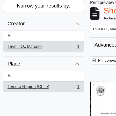
Print preview
Narrow your results by:
Sho
Archiva
Creator
Remove filter:
Trivelli O., Ma
All
Advanced
Trivelli O., Marcelo
1
, 1 results
Print previ
Place
All
Tercera Región (Chile)
1
, 1 results