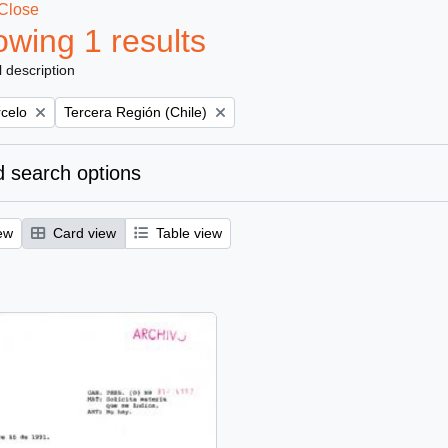
Close
wing 1 results
l description
Remove filter:
rcelo
Tercera Región (Chile)
 search options
ew
Card view
Table view