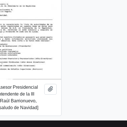
 Asesor Presidencial
Add to clipboard
ntendente de la III
 Raúl Barrionuevo,
 saludo de Navidad]