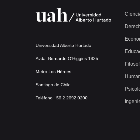
Cienci
Derec
Econo
Universidad Alberto Hurtado
Educa
Avda. Bernardo O’Higgins 1825
Filosof
Metro Los Héroes
Human
Santiago de Chile
Psicol
Teléfono +56 2 2692 0200
Ingeni