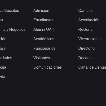
as Sociales
Admisión
Campus
ho
Estudiantes
Acreditación
mía y Negocios
Alumni UAH
Rectoría
ción
Académicos
Vicerrectorías
ía y
Funcionarios
Directorio
idades
Visitantes
Decanos
ogía
Comunicaciones
Canal de Denun
ería