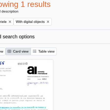
wing 1 results
l description
Remove filter:
riele
With digital objects
 search options
ew
Card view
Table view