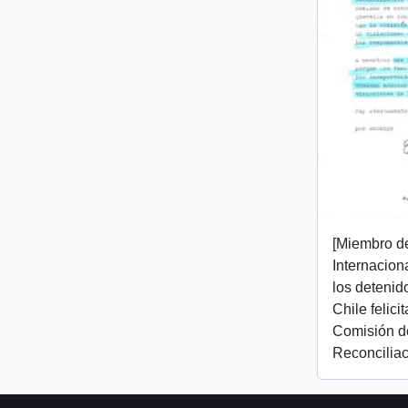
[Miembro d
Internacion
los detenid
Chile felici
Comisión d
Reconciliac