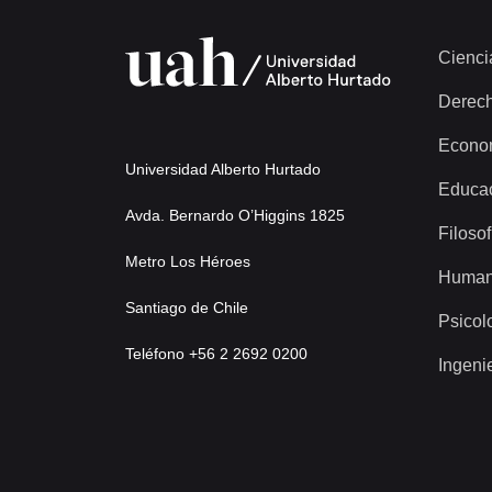
Cienci
Derec
Econo
Universidad Alberto Hurtado
Educa
Avda. Bernardo O’Higgins 1825
Filosof
Metro Los Héroes
Human
Santiago de Chile
Psicol
Teléfono +56 2 2692 0200
Ingeni