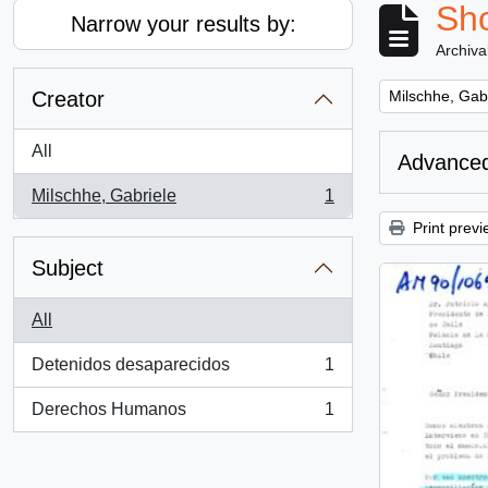
Sho
Narrow your results by:
Archiva
Remove filter:
Creator
Milschhe, Gab
All
Advanced
Milschhe, Gabriele
1
, 1 results
Print previ
Subject
All
Detenidos desaparecidos
1
, 1 results
Derechos Humanos
1
, 1 results