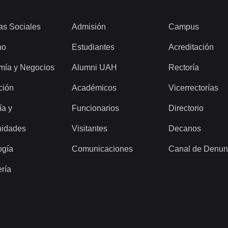
as Sociales
Admisión
Campus
ho
Estudiantes
Acreditación
mía y Negocios
Alumni UAH
Rectoría
ción
Académicos
Vicerrectorías
ía y
Funcionarios
Directorio
idades
Visitantes
Decanos
ogía
Comunicaciones
Canal de Denun
ería