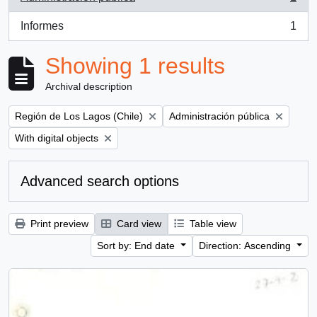
, 1 results
Informes
1
, 1 results
Showing 1 results
Archival description
Remove filter:
Remove filter:
Región de Los Lagos (Chile)
Administración pública
Remove filter:
With digital objects
Advanced search options
Print preview
Card view
Table view
Sort by: End date
Direction: Ascending