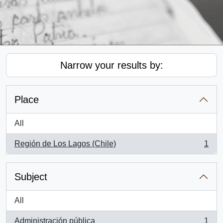
Narrow your results by:
Place
All
Región de Los Lagos (Chile)
1
, 1 results
Subject
All
Administración pública
1