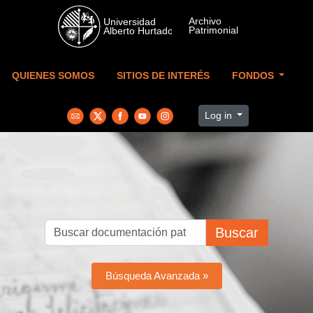
Skip to main content
QUIENES SOMOS
SITIOS DE INTERÉS
FONDOS
Log in
Buscar
Búsqueda Avanzada »