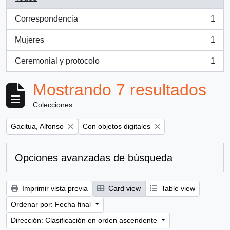
Correspondencia
1
, 1 resultados
Mujeres
1
, 1 resultados
Ceremonial y protocolo
1
, 1 resultados
Mostrando 7 resultados
Colecciones
Remove filter:
Remove filter:
Gacitua, Alfonso
Con objetos digitales
Opciones avanzadas de búsqueda
Imprimir vista previa
Card view
Table view
Ordenar por: Fecha final
Dirección: Clasificación en orden ascendente