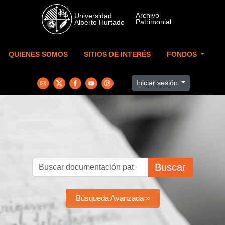
Skip to main content
QUIENES SOMOS
SITIOS DE INTERÉS
FONDOS
Iniciar sesión
Buscar
Búsqueda Avanzada »