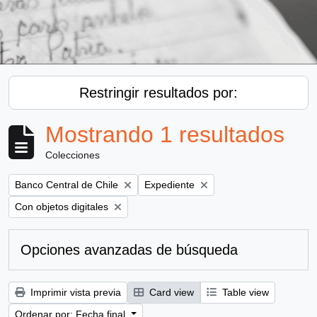
Restringir resultados por:
Mostrando 1 resultados
Colecciones
Remove filter:
Remove filter:
Banco Central de Chile
Expediente
Remove filter:
Con objetos digitales
Opciones avanzadas de búsqueda
Imprimir vista previa
Card view
Table view
Ordenar por: Fecha final