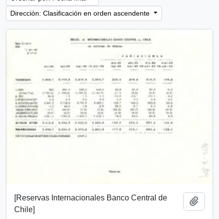
Dirección: Clasificación en orden ascendente
[Reservas Internacionales Banco Central de
Añadi
Chile]