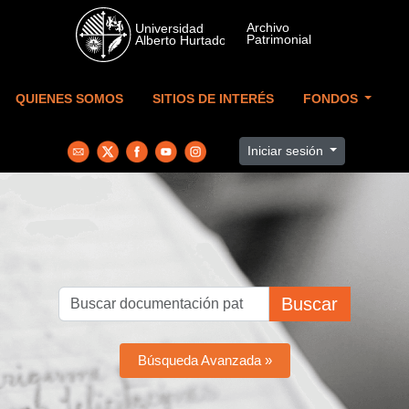
Skip to main content
QUIENES SOMOS
SITIOS DE INTERÉS
FONDOS
Iniciar sesión
Buscar
Búsqueda Avanzada »