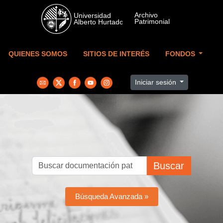
Skip to main content
QUIENES SOMOS
SITIOS DE INTERÉS
FONDOS
Iniciar sesión
Buscar
Búsqueda Avanzada »