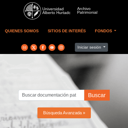
Skip to main content
QUIENES SOMOS
SITIOS DE INTERÉS
FONDOS
Iniciar sesión
Buscar
Búsqueda Avanzada »