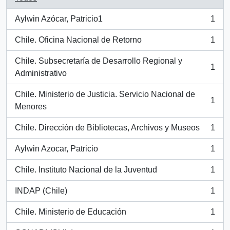
Aylwin Azócar, Patricio1
1
, 1 resultados
Chile. Oficina Nacional de Retorno
1
, 1 resultados
Chile. Subsecretaría de Desarrollo Regional y
1
, 1 resultados
Administrativo
Chile. Ministerio de Justicia. Servicio Nacional de
1
, 1 resultados
Menores
Chile. Dirección de Bibliotecas, Archivos y Museos
1
, 1 resultados
Aylwin Azocar, Patricio
1
, 1 resultados
Chile. Instituto Nacional de la Juventud
1
, 1 resultados
INDAP (Chile)
1
, 1 resultados
Chile. Ministerio de Educación
1
, 1 resultados