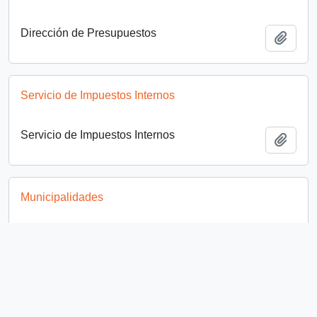
Dirección de Presupuestos
Añadi
Servicio de Impuestos Internos
Servicio de Impuestos Internos
Añadi
Municipalidades
Municipalidades
Añadi
Instituto de Normalización Previsional (INP)