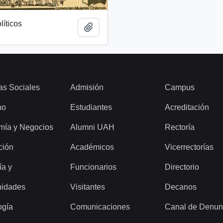
líticos
Add to clipboard
as Sociales
Admisión
Campus
ho
Estudiantes
Acreditación
mía y Negocios
Alumni UAH
Rectoría
ción
Académicos
Vicerrectorías
ía y
Funcionarios
Directorio
idades
Visitantes
Decanos
ogía
Comunicaciones
Canal de Denun