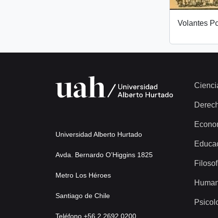
Volantes Po
Cienci
Derec
Econo
Universidad Alberto Hurtado
Educa
Avda. Bernardo O’Higgins 1825
Filosof
Metro Los Héroes
Human
Santiago de Chile
Psicol
Teléfono +56 2 2692 0200