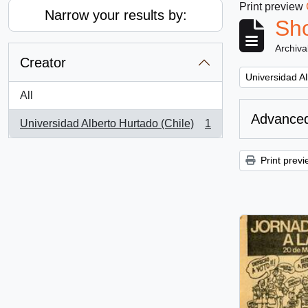
Print preview
Narrow your results by:
Sho
Archiva
Creator
Remove filter:
Universidad Al
All
Advanced
Universidad Alberto Hurtado (Chile)
1
, 1 results
Print previ