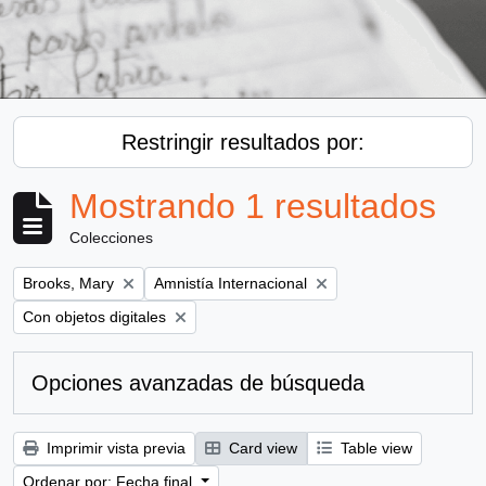
Restringir resultados por:
Mostrando 1 resultados
Colecciones
Remove filter:
Remove filter:
Brooks, Mary
Amnistía Internacional
Remove filter:
Con objetos digitales
Opciones avanzadas de búsqueda
Imprimir vista previa
Card view
Table view
Ordenar por: Fecha final