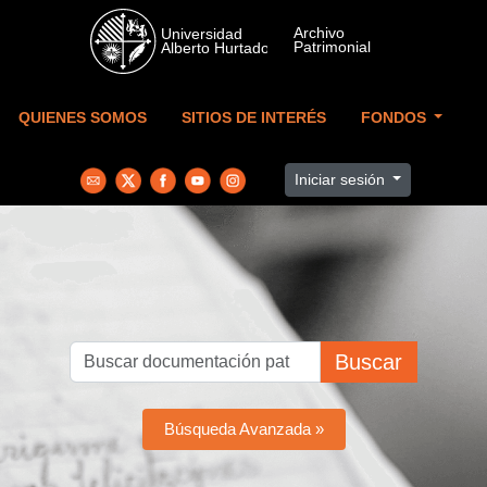
Skip to main content
QUIENES SOMOS
SITIOS DE INTERÉS
FONDOS
Iniciar sesión
Buscar
Búsqueda Avanzada »