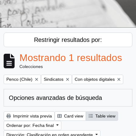
Restringir resultados por:
Mostrando 1 resultados
Colecciones
Remove filter:
Remove filter:
Remove filter:
Penco (Chile)
Sindicatos
Con objetos digitales
Opciones avanzadas de búsqueda
Imprimir vista previa
Card view
Table view
Ordenar por: Fecha final
Dirección: Clasificación en orden ascendente