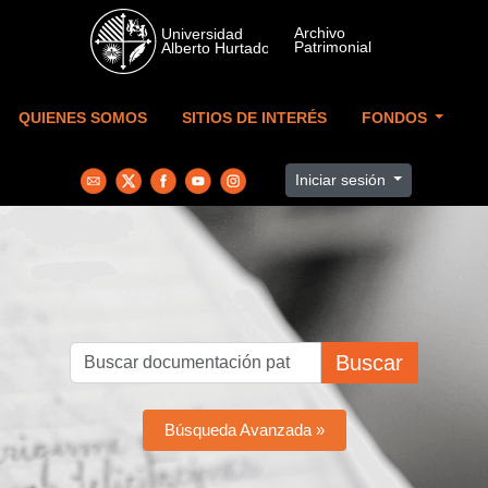
Skip to main content
QUIENES SOMOS
SITIOS DE INTERÉS
FONDOS
Iniciar sesión
Buscar
Búsqueda Avanzada »