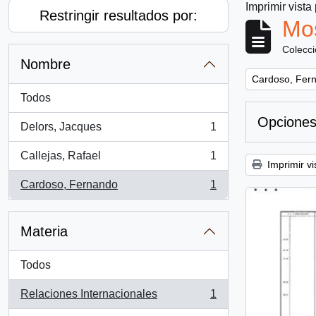
Imprimir vista
Restringir resultados por:
Mos
Colecc
Nombre
Remove filter:
Cardoso, Fer
Todos
Opciones
Delors, Jacques
1
, 1 resultados
Callejas, Rafael
1
, 1 resultados
Imprimir vi
Cardoso, Fernando
1
, 1 resultados
Materia
Todos
Relaciones Internacionales
1
, 1 resultados