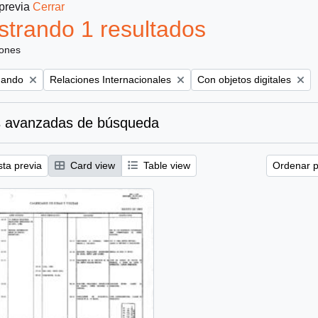
 previa
Cerrar
trando 1 resultados
iones
Remove filter:
Remove filter:
nando
Relaciones Internacionales
Con objetos digitales
 avanzadas de búsqueda
sta previa
Card view
Table view
Ordenar p