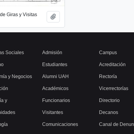
de Giras y Visitas
Añadir al portapapeles
as Sociales
Admisión
Campus
ho
Estudiantes
Acreditación
mía y Negocios
Alumni UAH
Rectoría
ción
Académicos
Vicerrectorías
ía y
Funcionarios
Directorio
idades
Visitantes
Decanos
ogía
Comunicaciones
Canal de Denun