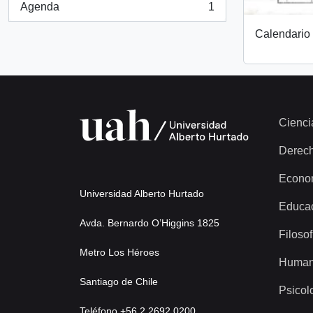
Agenda
1
, 1 resultados
Calendario 
Cienci
Derec
Econo
Universidad Alberto Hurtado
Educa
Avda. Bernardo O’Higgins 1825
Filosof
Metro Los Héroes
Human
Santiago de Chile
Psicol
Teléfono +56 2 2692 0200