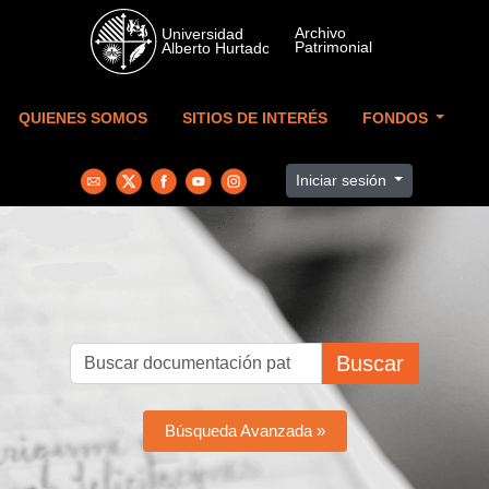
Skip to main content
QUIENES SOMOS
SITIOS DE INTERÉS
FONDOS
Iniciar sesión
Buscar
Búsqueda Avanzada »