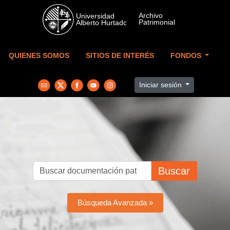
Skip to main content
QUIENES SOMOS
SITIOS DE INTERÉS
FONDOS
Iniciar sesión
Buscar
Búsqueda Avanzada »