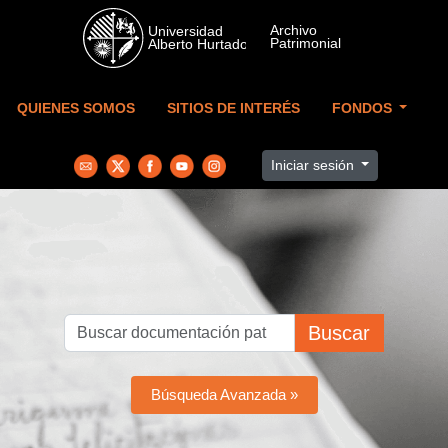
Skip to main content
QUIENES SOMOS
SITIOS DE INTERÉS
FONDOS
Iniciar sesión
Buscar
Búsqueda Avanzada »