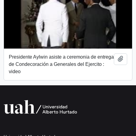
Presidente Aylwin asiste a ceremonia de entrega
Añadi
de Condecoración a Generales del Ejercito :
video