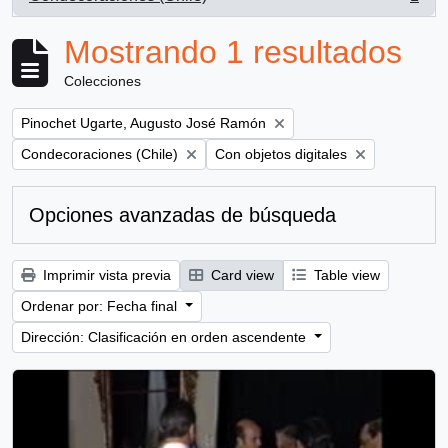
, 1 resultados
Mostrando 1 resultados
Colecciones
Remove filter:
Pinochet Ugarte, Augusto José Ramón
Remove filter:
Remove filter:
Condecoraciones (Chile)
Con objetos digitales
Opciones avanzadas de búsqueda
Imprimir vista previa
Card view
Table view
Ordenar por: Fecha final
Dirección: Clasificación en orden ascendente