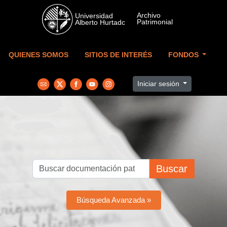
Skip to main content
QUIENES SOMOS
SITIOS DE INTERÉS
FONDOS
Iniciar sesión
Buscar
Búsqueda Avanzada »