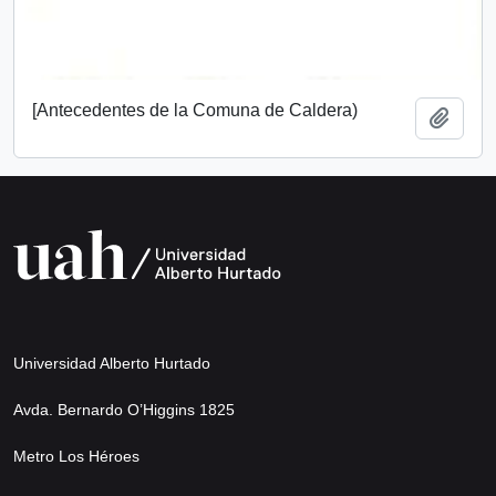
[Antecedentes de la Comuna de Caldera)
Añadi
Universidad Alberto Hurtado
Avda. Bernardo O’Higgins 1825
Metro Los Héroes