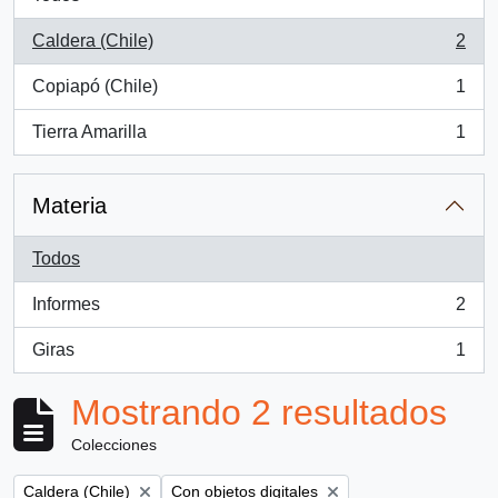
Caldera (Chile)
2
, 2 resultados
Copiapó (Chile)
1
, 1 resultados
Tierra Amarilla
1
, 1 resultados
Materia
Todos
Informes
2
, 2 resultados
Giras
1
, 1 resultados
Mostrando 2 resultados
Colecciones
Remove filter:
Remove filter:
Caldera (Chile)
Con objetos digitales