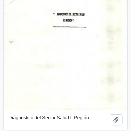
Diágnostico del Sector Salud II Región
Añadi