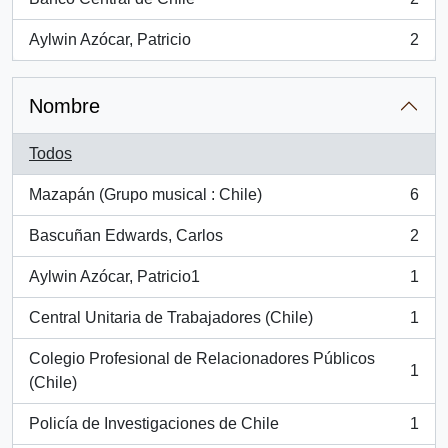
, 2 resultados
Aylwin Azócar, Patricio
2
, 2 resultados
Nombre
Todos
Mazapán (Grupo musical : Chile)
6
, 6 resultados
Bascuñan Edwards, Carlos
2
, 2 resultados
Aylwin Azócar, Patricio1
1
, 1 resultados
Central Unitaria de Trabajadores (Chile)
1
, 1 resultados
Colegio Profesional de Relacionadores Públicos
1
, 1 resultados
(Chile)
Policía de Investigaciones de Chile
1
, 1 resultados