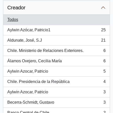
Creador
Todos
Aylwin Azócar, Patricio1
25
, 25 resultados
Aldunate, José, S.J
21
, 21 resultados
Chile. Ministerio de Relaciones Exteriores.
6
, 6 resultados
Álamos Ovejero, Cecilia María
6
, 6 resultados
Aylwin Azocar, Patricio
5
, 5 resultados
Chile. Presidencia de la República
4
, 4 resultados
Aylwin Azocar, Patricio
3
, 3 resultados
Becerra-Schmidt, Gustavo
3
, 3 resultados
Banco Central de Chile
2