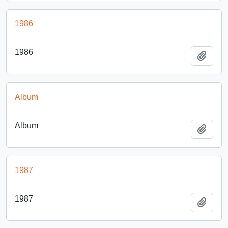
1986
1986
Añadi
Album
Album
Añadi
1987
1987
Añadi