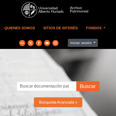
Skip to main content
QUIENES SOMOS
SITIOS DE INTERÉS
FONDOS
Iniciar sesión
Buscar
Búsqueda Avanzada »