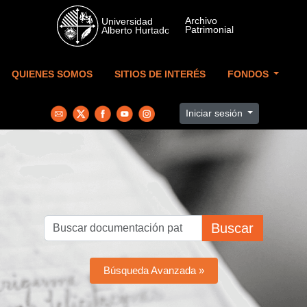
Skip to main content
QUIENES SOMOS
SITIOS DE INTERÉS
FONDOS
Iniciar sesión
Buscar
Búsqueda Avanzada »