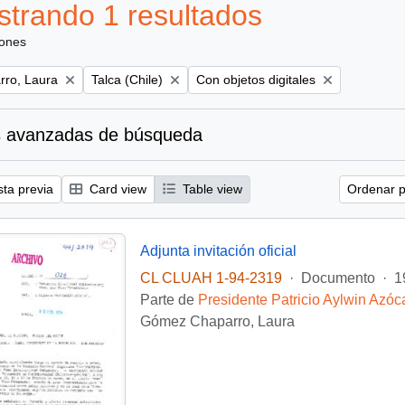
trando 1 resultados
iones
Remove filter:
Remove filter:
ro, Laura
Talca (Chile)
Con objetos digitales
 avanzadas de búsqueda
sta previa
Card view
Table view
Ordenar p
Adjunta invitación oficial
CL CLUAH 1-94-2319
·
Documento
·
1
Parte de
Presidente Patricio Aylwin Azóc
Gómez Chaparro, Laura