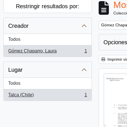
Mos
Restringir resultados por:
Colecc
Remove filter:
Creador
Gómez Chapar
Todos
Opciones
Gómez Chaparro, Laura
1
, 1 resultados
Imprimir vi
Lugar
Todos
Talca (Chile)
1
, 1 resultados