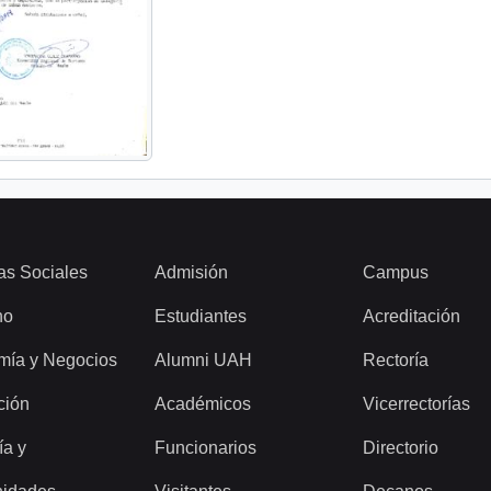
as Sociales
Admisión
Campus
ho
Estudiantes
Acreditación
mía y Negocios
Alumni UAH
Rectoría
ción
Académicos
Vicerrectorías
ía y
Funcionarios
Directorio