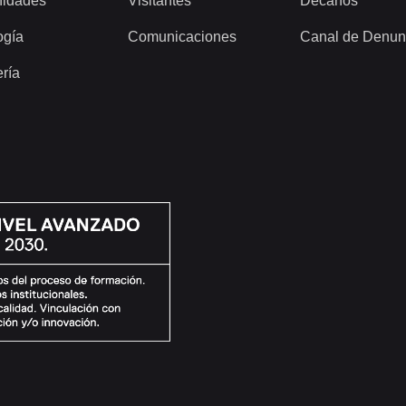
idades
Visitantes
Decanos
ogía
Comunicaciones
Canal de Denun
ería